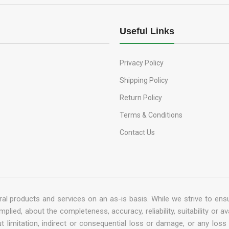
Useful Links
Privacy Policy
Shipping Policy
Return Policy
Terms & Conditions
Contact Us
al products and services on an as-is basis. While we strive to ensu
ied, about the completeness, accuracy, reliability, suitability or av
out limitation, indirect or consequential loss or damage, or any lo