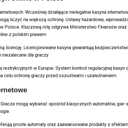
rnetowych. Wcześniej działające nielegalnie kasyna internetow
 mogą liczyć na większą ochronę. Ustawy hazardowe, wprowad
e w Polsce. Kluczową rolę odgrywa Ministerstwo Finansów oraz 
line z polskim prawem.
ną licencję. Licencjonowane kasyna gwarantują bezpieczeństwo
i niezalecane dla graczy.
j restrykcyjnych w Europie. System kontroli regulacyjnej kasyn 
a celu ochronę graczy przed oszustwami i uzależnieniem.
ternetowe
a. Gracze mogą wybierać spośród klasycznych automatów, gier s
ogie.
ferują proste automaty oraz zaawansowane produkty z efektami