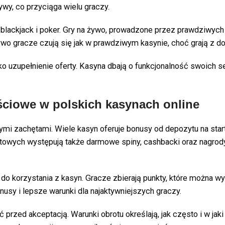
y, co przyciąga wielu graczy.
 blackjack i poker. Gry na żywo, prowadzone przez prawdziwych
wo gracze czują się jak w prawdziwym kasynie, choć grają z d
ako uzupełnienie oferty. Kasyna dbają o funkcjonalność swoich s
ściowe w polskich kasynach online
mi zachętami. Wiele kasyn oferuje bonusy od depozytu na start
wych występują także darmowe spiny, cashbacki oraz nagrody
do korzystania z kasyn. Gracze zbierają punkty, które można w
usy i lepsze warunki dla najaktywniejszych graczy.
 przed akceptacją. Warunki obrotu określają, jak często i w jak