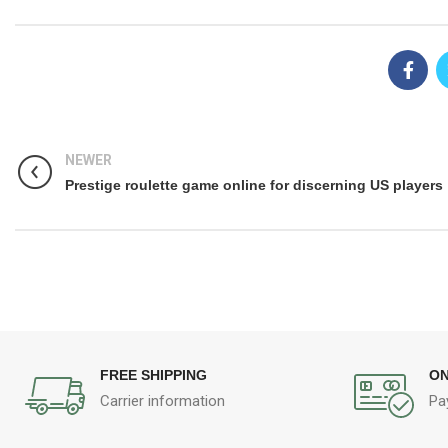
NEWER
Prestige roulette game online for discerning US players
FREE SHIPPING
ON
Carrier information
Pa