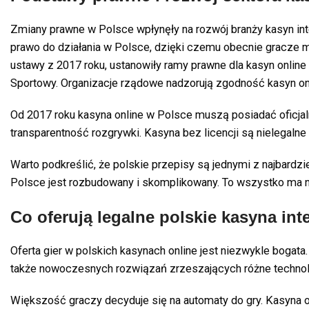
Zmiany prawne w Polsce wpłynęły na rozwój branży kasyn inte
prawo do działania w Polsce, dzięki czemu obecnie gracze
ustawy z 2017 roku, ustanowiły ramy prawne dla kasyn onlin
Sportowy. Organizacje rządowe nadzorują zgodność kasyn on
Od 2017 roku kasyna online w Polsce muszą posiadać oficjal
transparentność rozgrywki. Kasyna bez licencji są nielegalne 
Warto podkreślić, że polskie przepisy są jednymi z najbardzie
Polsce jest rozbudowany i skomplikowany. To wszystko ma n
Co oferują legalne polskie kasyna in
Oferta gier w polskich kasynach online jest niezwykle bogat
także nowoczesnych rozwiązań zrzeszających różne technol
Większość graczy decyduje się na automaty do gry. Kasyna o