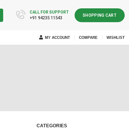
CALL FOR SUPPORT
SHOPPING CART
+91 94235 11543
MY ACCOUNT
COMPARE
WISHLIST
CATEGORIES