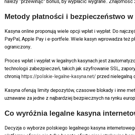
należy “przewinąć” bonus, by wypłacić wygrane.. Znajomość
Metody płatności i bezpieczeństwo w
Kasyna online proponują wiele opcji wpłat i wypłat. Do najc
PayPal, Apple Pay i e-portfele. Wiele kasyn wprowadza też p
ograniczony..
Proces wpłat i wypłat w legalnych kasynach jest zautomat
technologii zabezpieczeń, takich jak szyfrowanie SSL, zap
chronią
https://polskie-legalne-kasyna.net/
przed nielegalną d
Kasyna oferują limity depozytów, czasowe blokady i inne met
uznawane za jedne z najbardziej bezpiecznych na rynku europ
Co wyróżnia legalne kasyna internet
Decyzja o wyborze polskiego legalnego kasyna internetowego