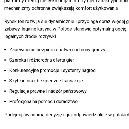
platformy oferują nie tylko bogate oferty gier i atrakcyjne bo
mechanizmy ochronne zwiększają komfort użytkowania.
Rynek ten rozwija się dynamicznie i przyciąga coraz więcej g
zabawy, legalne kasyna w Polsce stanowią optymalną opcję. 
legalnych źródeł rozrywki.
Zapewnienie bezpieczeństwa i ochrony graczy
Szeroka i różnorodna oferta gier
Konkurencyjne promocje i systemy nagród
Szybkie oraz bezpieczne transakcje
Regulacje prawne i nadzór państwowy
Profesjonalna pomoc i doradztwo
Podejmij świadomą decyzję i graj odpowiedzialnie w polskic