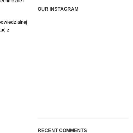
techniczne i
OUR INSTAGRAM
powiedzialnej
tać z
RECENT COMMENTS