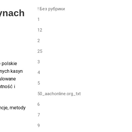
! Без рубрики
synach
1
12
2
25
3
 polskie
lnych kasyn
4
gulowane
5
tność i
50_aachonline.org_txt
6
ncje, metody
7
9