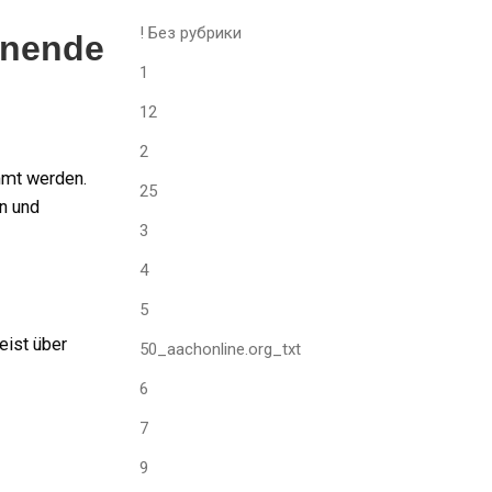
! Без рубрики
nnende
1
12
2
immt werden.
25
en und
3
4
5
eist über
50_aachonline.org_txt
6
7
9