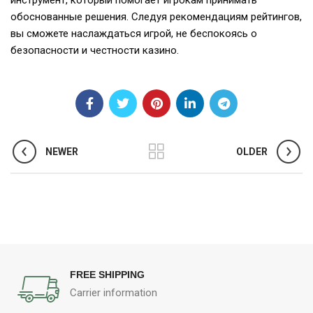
инструмент, который помогает игрокам принимать
обоснованные решения. Следуя рекомендациям рейтингов,
вы сможете наслаждаться игрой, не беспокоясь о
безопасности и честности казино.
NEWER
OLDER
FREE SHIPPING
Carrier information