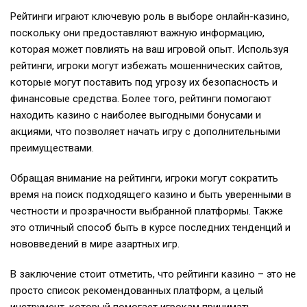
Рейтинги играют ключевую роль в выборе онлайн-казино,
поскольку они предоставляют важную информацию,
которая может повлиять на ваш игровой опыт. Используя
рейтинги, игроки могут избежать мошеннических сайтов,
которые могут поставить под угрозу их безопасность и
финансовые средства. Более того, рейтинги помогают
находить казино с наиболее выгодными бонусами и
акциями, что позволяет начать игру с дополнительными
преимуществами.
Обращая внимание на рейтинги, игроки могут сократить
время на поиск подходящего казино и быть уверенными в
честности и прозрачности выбранной платформы. Также
это отличный способ быть в курсе последних тенденций и
нововведений в мире азартных игр.
В заключение стоит отметить, что рейтинги казино – это не
просто список рекомендованных платформ, а целый