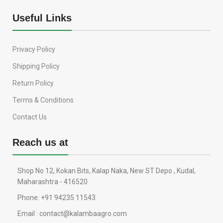
Useful Links
Privacy Policy
Shipping Policy
Return Policy
Terms & Conditions
Contact Us
Reach us at
Shop No 12, Kokan Bits, Kalap Naka, New ST Depo , Kudal,
Maharashtra - 416520
Phone: +91 94235 11543
Email : contact@kalambaagro.com