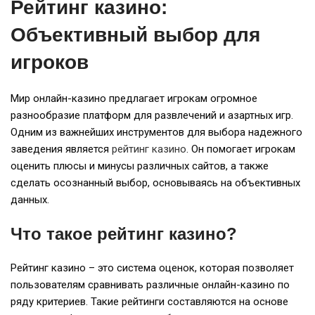
Рейтинг казино:
Объективный выбор для
игроков
Мир онлайн-казино предлагает игрокам огромное
разнообразие платформ для развлечений и азартных игр.
Одним из важнейших инструментов для выбора надежного
заведения является
рейтинг казино
. Он помогает игрокам
оценить плюсы и минусы различных сайтов, а также
сделать осознанный выбор, основываясь на объективных
данных.
Что такое рейтинг казино?
Рейтинг казино – это система оценок, которая позволяет
пользователям сравнивать различные онлайн-казино по
ряду критериев. Такие рейтинги составляются на основе