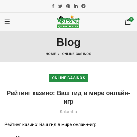
0
Blog
HOME
ONLINE CASINOS
ONLINE CASINOS
Рейтинг казино: Ваш гид в мире онлайн-
игр
Kalamba
Рейтинг казино: Ваш гид в мире онлайн-игр