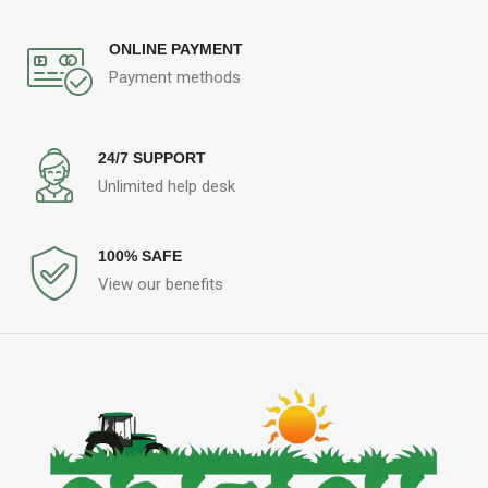
ONLINE PAYMENT
Payment methods
24/7 SUPPORT
Unlimited help desk
100% SAFE
View our benefits