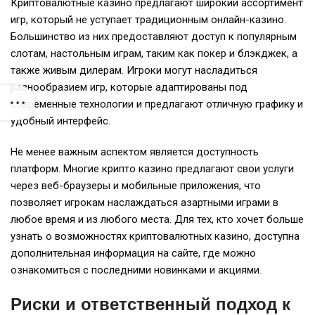
Криптовалютные казино предлагают широкий ассортимент
игр, который не уступает традиционным онлайн-казино.
Большинство из них предоставляют доступ к популярным
слотам, настольным играм, таким как покер и блэкджек, а
также живым дилерам. Игроки могут насладиться
разнообразием игр, которые адаптированы под
современные технологии и предлагают отличную графику и
удобный интерфейс.
Не менее важным аспектом является доступность
платформ. Многие крипто казино предлагают свои услуги
через веб-браузеры и мобильные приложения, что
позволяет игрокам наслаждаться азартными играми в
любое время и из любого места. Для тех, кто хочет больше
узнать о возможностях криптовалютных казино, доступна
дополнительная информация на сайте, где можно
ознакомиться с последними новинками и акциями.
Риски и ответственный подход к