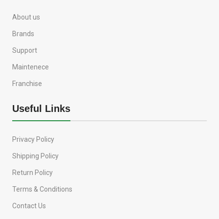
About us
Brands
Support
Maintenece
Franchise
Useful Links
Privacy Policy
Shipping Policy
Return Policy
Terms & Conditions
Contact Us