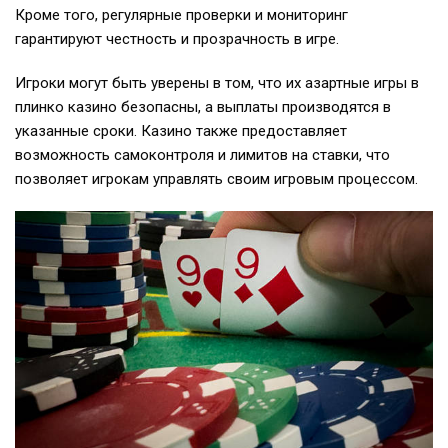
Кроме того, регулярные проверки и мониторинг
гарантируют честность и прозрачность в игре.
Игроки могут быть уверены в том, что их азартные игры в
плинко казино безопасны, а выплаты производятся в
указанные сроки. Казино также предоставляет
возможность самоконтроля и лимитов на ставки, что
позволяет игрокам управлять своим игровым процессом.