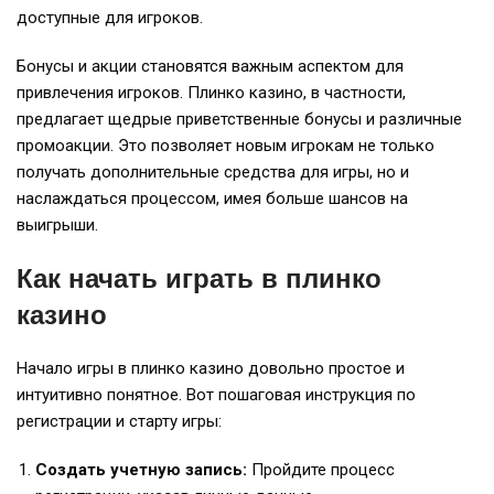
доступные для игроков.
Бонусы и акции становятся важным аспектом для
привлечения игроков. Плинко казино, в частности,
предлагает щедрые приветственные бонусы и различные
промоакции. Это позволяет новым игрокам не только
получать дополнительные средства для игры, но и
наслаждаться процессом, имея больше шансов на
выигрыши.
Как начать играть в плинко
казино
Начало игры в плинко казино довольно простое и
интуитивно понятное. Вот пошаговая инструкция по
регистрации и старту игры:
Создать учетную запись:
Пройдите процесс