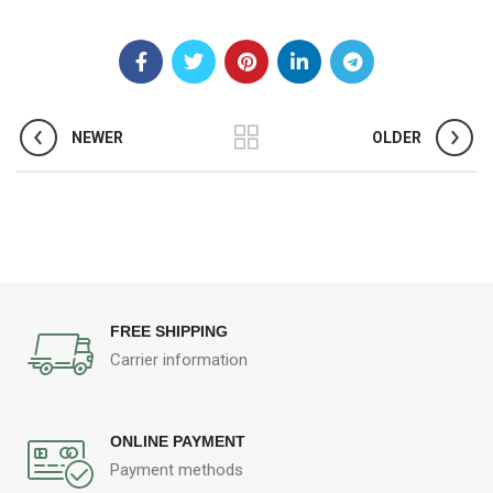
NEWER
OLDER
FREE SHIPPING
Carrier information
ONLINE PAYMENT
Payment methods