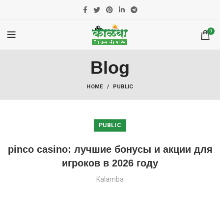
0
Blog
HOME
PUBLIC
PUBLIC
pinco casino: лучшие бонусы и акции для
игроков в 2026 году
Kalamba