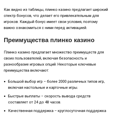
Как видно из таблицы, плинко казино предлагает широкий
спектр бонусов, что делает его привлекательным для
игроков. Каждый бонус имеет свои условия, поэтому
важно ознакомиться с ними перед активацией.
Преимущества плинко казино
Плинко казино предлагает множество преимуществ для
своих пользователей, включая безопасность и
разнообразие игровых опций. Некоторые ключевые
преимущества включают:
Большой выбор игр – более 2000 различных типов игр,
включая настольные и карточные игры.
Быстрые выплаты – скорость вывода средств
составляет от 24 до 48 часов.
Качественная поддержка – круглосуточная поддержка