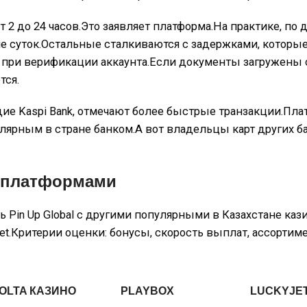
 2 до 24 часов.Это заявляет платформа.На практике, по
ие суток.Остальные сталкиваются с задержками, которые
 при верификации аккаунта.Если документы загружены
тся.
щие Kaspi Bank, отмечают более быстрые транзакции.Пла
лярным в стране банком.А вот владельцы карт других б
и платформами
ь Pin Up Global с другими популярными в Казахстане ка
Jet.Критерии оценки: бонусы, скорость выплат, ассортиме
OLTA КАЗИНО
PLAYBOX
LUCKYJE