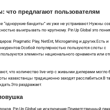
ы: что предлагают пользователям
ые “однорукие бандиты” их уже не устраивают.Нужны с
стью выигрывать по-крупному. Pin Up Global это пони
в: Pragmatic Play, NetEnt, Microgaming и других.Есть и
онкурентов.Особой популярностью пользуются слоты с
используются элементы национального орнамента или о
ают, что количество live-игр с живыми дилерами могло
боты казахстанцы традиционно заходят расслабиться.В т
ждать.Это раздражает.
ловушка
роков. Pin Up Global не исключение.Приветственный пак