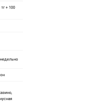
 тг + 100
енедельно
фон
казино,
нусная