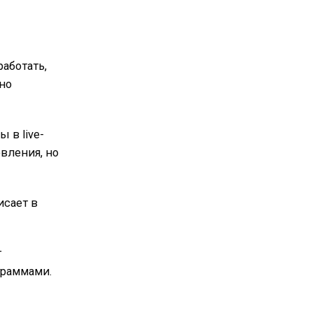
аботать,
вно
 в live-
вления, но
исает в
т
граммами.