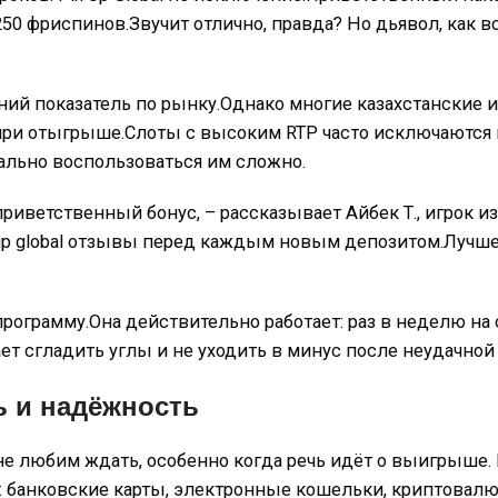
50 фриспинов.Звучит отлично, правда? Но дьявол, как вс
ний показатель по рынку.Однако многие казахстанские 
 при отыгрыше.Слоты с высоким RTP часто исключаются 
еально воспользоваться им сложно.
иветственный бонус, – рассказывает Айбек Т., игрок из 
n up global отзывы перед каждым новым депозитом.Лучш
рограмму.Она действительно работает: раз в неделю на 
т сгладить углы и не уходить в минус после неудачной
ь и надёжность
е любим ждать, особенно когда речь идёт о выигрыше. P
: банковские карты, электронные кошельки, криптовалю