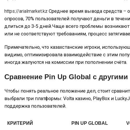
https://arialmarket.kz
Среднее время вывода средств – от
опросов, 70% пользователей получают деньги в течен
длиться до 3-5 дней.Чаще всего проблемы возникают
или не соответствуют требованиям, процесс затягивае
Примечательно, что казахстанские игроки, использую
видимо, оптимизировала взаимодействие с этим попу
иногда жалуются на комиссии при пополнении счёта.
Сравнение Pin Up Global с другим
Чтобы понять реальное положение дел, стоит сравнит
выбрали три платформы: Volta казино, PlayBox и Lucky
поддержка пользователей.
КРИТЕРИЙ
PIN UP GLOBAL
V