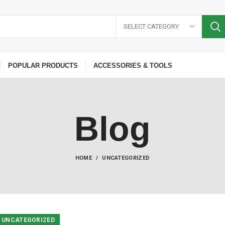
SELECT CATEGORY
POPULAR PRODUCTS
ACCESSORIES & TOOLS
Blog
HOME
UNCATEGORIZED
UNCATEGORIZED