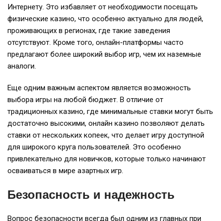
Интернету. Это избавляет от необходимости посещать
физические казино, что особенно актуально для людей,
проживающих в регионах, где такие заведения
отсутствуют. Кроме того, онлайн-платформы часто
предлагают более широкий выбор игр, чем их наземные
аналоги.
Еще одним важным аспектом является возможность
выбора игры на любой бюджет. В отличие от
традиционных казино, где минимальные ставки могут быть
достаточно высокими, онлайн казино позволяют делать
ставки от нескольких копеек, что делает игру доступной
для широкого круга пользователей. Это особенно
привлекательно для новичков, которые только начинают
осваиваться в мире азартных игр.
Безопасность и надежность
Вопрос безопасности всегда был одним из главных при