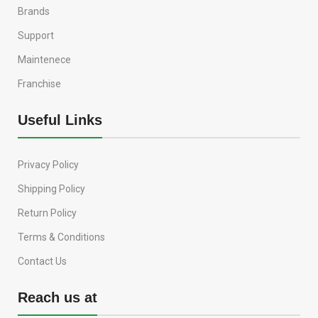
Brands
Support
Maintenece
Franchise
Useful Links
Privacy Policy
Shipping Policy
Return Policy
Terms & Conditions
Contact Us
Reach us at