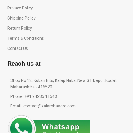
Privacy Policy
Shipping Policy
Return Policy
Terms & Conditions
Contact Us
Reach us at
Shop No 12, Kokan Bits, Kalap Naka, New ST Depo , Kudal,
Maharashtra - 416520
Phone: +91 94235 11543
Email : contact@kalambaagro.com