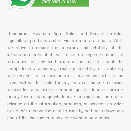
Disclaimer
: Kalamba Agro Sales and Service provides
agricultural products and services on an as-is basis. While
we strive to ensure the accuracy and reliability of the
information presented, we make no representations or
warranties of any kind, express or implied, about the
completeness, accuracy, reliability, suitability or availability
with respect to the products or services we offer. In no
event will we be liable for any loss or damage, including
without limitation, indirect or consequential loss or damage,
or any loss or damage whatsoever arising from the use or
reliance on the information, products, or services provided
by us. We reserve the right to modify, add, or remove any
part of this disclaimer at any time without prior notice.