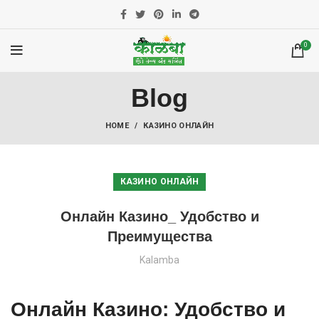
0
Blog
HOME
КАЗИНО ОНЛАЙН
КАЗИНО ОНЛАЙН
Онлайн Казино_ Удобство и
Преимущества
Kalamba
Онлайн Казино: Удобство и