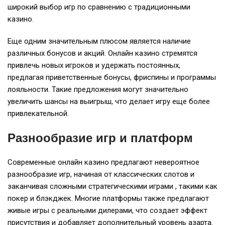
широкий выбор игр по сравнению с традиционными
казино.
Еще одним значительным плюсом является наличие
различных бонусов и акций. Онлайн казино стремятся
привлечь новых игроков и удержать постоянных,
предлагая приветственные бонусы, фриспины и программы
лояльности. Такие предложения могут значительно
увеличить шансы на выигрыш, что делает игру еще более
привлекательной.
Разнообразие игр и платформ
Современные онлайн казино предлагают невероятное
разнообразие игр, начиная от классических слотов и
заканчивая сложными стратегическими играми , такими как
покер и блэкджек. Многие платформы также предлагают
живые игры с реальными дилерами, что создает эффект
присутствия и добавляет дополнительный уровень азарта.