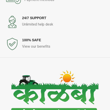
24/7 SUPPORT
Unlimited help desk
100% SAFE
View our benefits