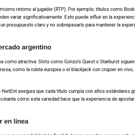
l mismo retorno al jugador (RTP). Por ejemplo, títulos como Boo
n variar significativamente. Esto puede influir en la experienci
un presupuesto claro y no sobrepasarlo para mantener la experi
ercado argentino
rsa como atractiva. Slots como Gonzo’s Quest o Starburst sigue
mesa, como la ruleta europea o el blackjack con crupier en vivo,
 NetEnt asegura que cada título cumpla con altos estándares gr
ascinante cómo esta variedad hace que la experiencia de apostar
r en línea