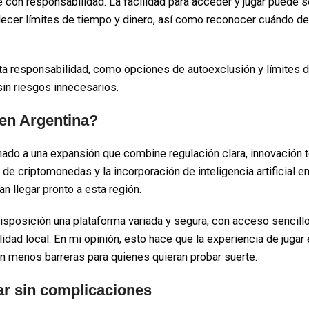
 con responsabilidad. La facilidad para acceder y jugar puede s
lecer límites de tiempo y dinero, así como reconocer cuándo de
a responsabilidad, como opciones de autoexclusión y límites d
 sin riesgos innecesarios.
 en Argentina?
ado a una expansión que combine regulación clara, innovación 
de criptomonedas y la incorporación de inteligencia artificial en
 llegar pronto a esta región.
 disposición una plataforma variada y segura, con acceso sencill
dad local. En mi opinión, esto hace que la experiencia de jugar 
n menos barreras para quienes quieran probar suerte.
gar sin complicaciones