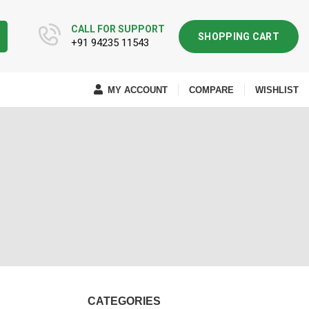
CALL FOR SUPPORT
SHOPPING CART
+91 94235 11543
MY ACCOUNT
COMPARE
WISHLIST
CATEGORIES