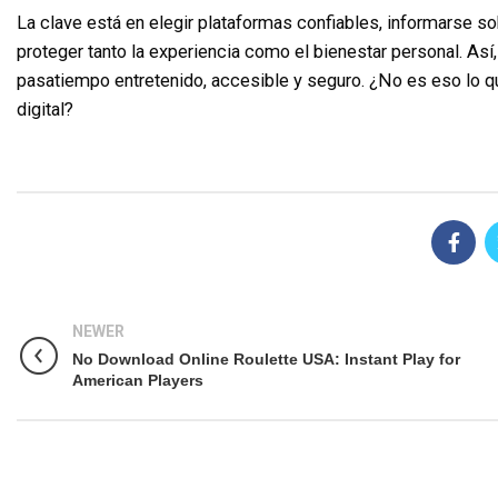
La clave está en elegir plataformas confiables, informarse so
proteger tanto la experiencia como el bienestar personal. As
pasatiempo entretenido, accesible y seguro. ¿No es eso lo 
digital?
NEWER
No Download Online Roulette USA: Instant Play for
American Players