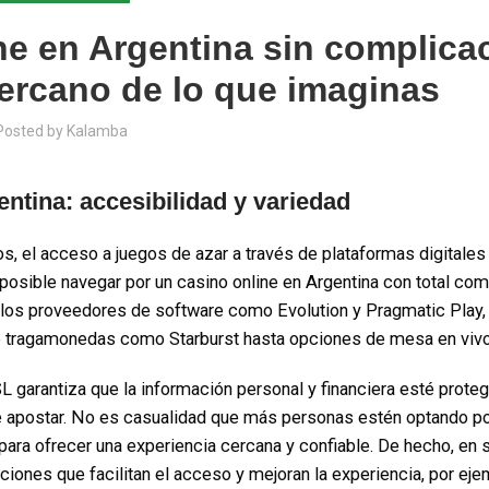
ne en Argentina sin complica
ercano de lo que imaginas
Posted by
Kalamba
entina: accesibilidad y variedad
s, el acceso a juegos de azar a través de plataformas digitales
osible navegar por un casino online en Argentina con total com
e los proveedores de software como Evolution y Pragmatic Play,
de tragamonedas como Starburst hasta opciones de mesa en vivo
garantiza que la información personal y financiera esté protegi
a de apostar. No es casualidad que más personas estén optando p
ara ofrecer una experiencia cercana y confiable. De hecho, en s
iones que facilitan el acceso y mejoran la experiencia, por eje