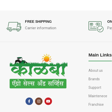
FREE SHIPPING
ON
Carrier information
Pa
Main Links
About us
Brands
Support
Maintenece
Franchise