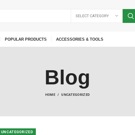
SELECT CATEGORY
POPULAR PRODUCTS
ACCESSORIES & TOOLS
Blog
HOME
UNCATEGORIZED
UNCATEGORIZED