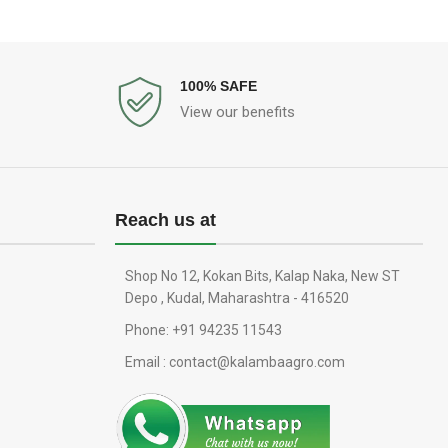
100% SAFE
View our benefits
Reach us at
Shop No 12, Kokan Bits, Kalap Naka, New ST
Depo , Kudal, Maharashtra - 416520
Phone: +91 94235 11543
Email : contact@kalambaagro.com