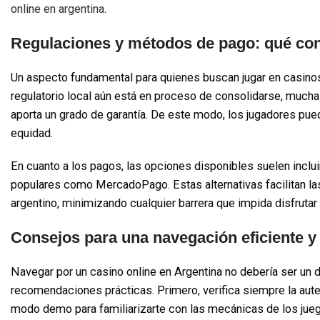
online en argentina
.
Regulaciones y métodos de pago: qué con
Un aspecto fundamental para quienes buscan jugar en casinos 
regulatorio local aún está en proceso de consolidarse, mucha
aporta un grado de garantía. De este modo, los jugadores pu
equidad.
En cuanto a los pagos, las opciones disponibles suelen incluir
populares como MercadoPago. Estas alternativas facilitan las
argentino, minimizando cualquier barrera que impida disfrutar 
Consejos para una navegación eficiente y 
Navegar por un casino online en Argentina no debería ser un 
recomendaciones prácticas. Primero, verifica siempre la auten
modo demo para familiarizarte con las mecánicas de los juego