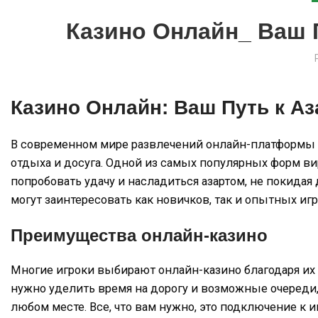
Казино Онлайн_ Ваш 
Казино Онлайн: Ваш Путь к А
В современном мире развлечений онлайн-платформы 
отдыха и досуга. Одной из самых популярных форм ви
попробовать удачу и насладиться азартом, не покида
могут заинтересовать как новичков, так и опытных игр
Преимущества онлайн-казино
Многие игроки выбирают онлайн-казино благодаря их 
нужно уделить время на дорогу и возможные очереди
любом месте. Все, что вам нужно, это подключение к и