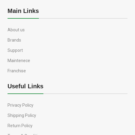
Main Links
About us
Brands
Support
Maintenece
Franchise
Useful Links
Privacy Policy
Shipping Policy
Return Policy