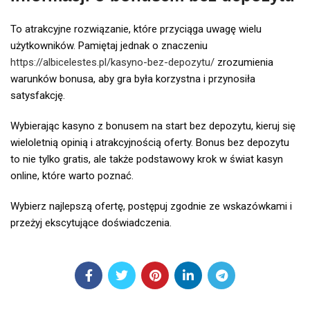
To atrakcyjne rozwiązanie, które przyciąga uwagę wielu
użytkowników. Pamiętaj jednak o znaczeniu
https://albicelestes.pl/kasyno-bez-depozytu/
zrozumienia
warunków bonusa, aby gra była korzystna i przynosiła
satysfakcję.
Wybierając kasyno z bonusem na start bez depozytu, kieruj się
wieloletnią opinią i atrakcyjnością oferty. Bonus bez depozytu
to nie tylko gratis, ale także podstawowy krok w świat kasyn
online, które warto poznać.
Wybierz najlepszą ofertę, postępuj zgodnie ze wskazówkami i
przeżyj ekscytujące doświadczenia.