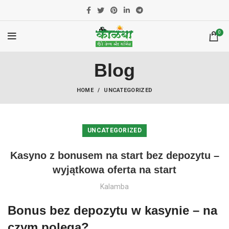
0
Blog
HOME
UNCATEGORIZED
UNCATEGORIZED
Kasyno z bonusem na start bez depozytu –
wyjątkowa oferta na start
Kalamba
Bonus bez depozytu w kasynie – na
czym polega?