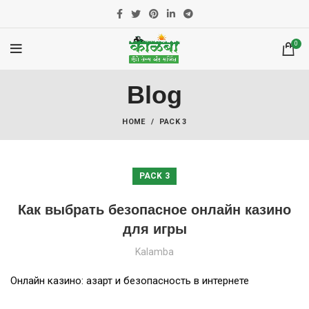
0
Blog
HOME
PACK 3
PACK 3
Как выбрать безопасное онлайн казино
для игры
Kalamba
Онлайн казино: азарт и безопасность в интернете