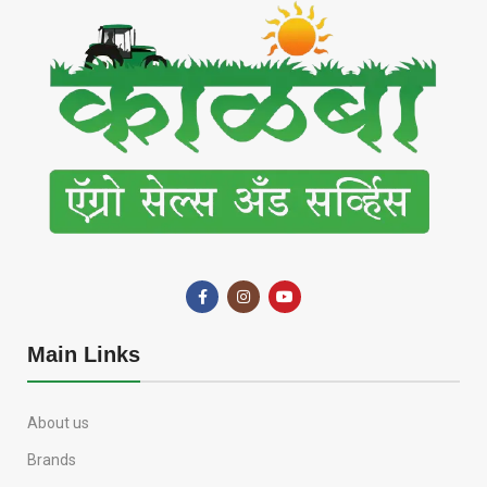
Main Links
About us
Brands