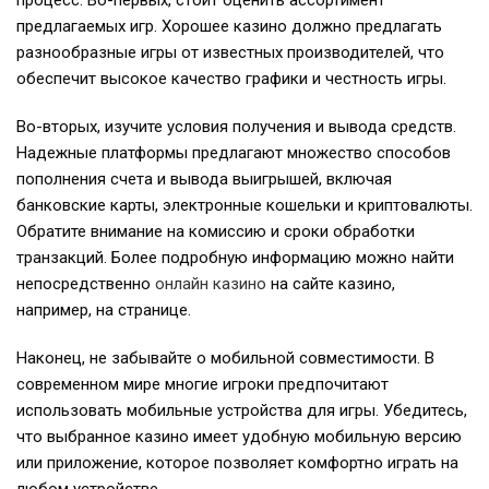
процесс. Во-первых, стоит оценить ассортимент
предлагаемых игр. Хорошее казино должно предлагать
разнообразные игры от известных производителей, что
обеспечит высокое качество графики и честность игры.
Во-вторых, изучите условия получения и вывода средств.
Надежные платформы предлагают множество способов
пополнения счета и вывода выигрышей, включая
банковские карты, электронные кошельки и криптовалюты.
Обратите внимание на комиссию и сроки обработки
транзакций. Более подробную информацию можно найти
непосредственно
онлайн казино
на сайте казино,
например, на странице.
Наконец, не забывайте о мобильной совместимости. В
современном мире многие игроки предпочитают
использовать мобильные устройства для игры. Убедитесь,
что выбранное казино имеет удобную мобильную версию
или приложение, которое позволяет комфортно играть на