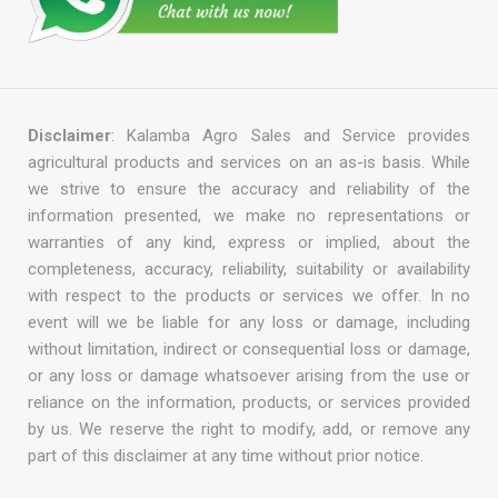
Disclaimer
: Kalamba Agro Sales and Service provides
agricultural products and services on an as-is basis. While
we strive to ensure the accuracy and reliability of the
information presented, we make no representations or
warranties of any kind, express or implied, about the
completeness, accuracy, reliability, suitability or availability
with respect to the products or services we offer. In no
event will we be liable for any loss or damage, including
without limitation, indirect or consequential loss or damage,
or any loss or damage whatsoever arising from the use or
reliance on the information, products, or services provided
by us. We reserve the right to modify, add, or remove any
part of this disclaimer at any time without prior notice.