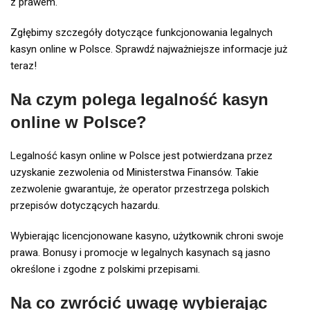
z prawem.
Zgłębimy szczegóły dotyczące funkcjonowania legalnych
kasyn online w Polsce. Sprawdź najważniejsze informacje już
teraz!
Na czym polega legalność kasyn
online w Polsce?
Legalność kasyn online w Polsce jest potwierdzana przez
uzyskanie zezwolenia od Ministerstwa Finansów. Takie
zezwolenie gwarantuje, że operator przestrzega polskich
przepisów dotyczących hazardu.
Wybierając licencjonowane kasyno, użytkownik chroni swoje
prawa. Bonusy i promocje w legalnych kasynach są jasno
określone i zgodne z polskimi przepisami.
Na co zwrócić uwagę wybierając