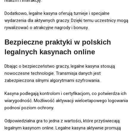
realizm i interakcję.
Dodatkowo, legalne kasyna oferują turnieje i specjalne
wydarzenia dla aktywnych graczy. Dzięki temu uczestnicy mogą
rywalizować o atrakcyjne nagrody i bonusy.
Bezpieczne praktyki w polskich
legalnych kasynach online
Dbając o bezpieczeństwo graczy, legalne kasyna stosują
nowoczesne technologie. Transmisja danych jest
zabezpieczona silnymi algorytmami szyfrowania.
Kasyna podlegają kontrolom i certyfikacjom, co potwierdza ich
wiarygodność. Możliwość aktywacji wieloetapowego logowania
podnosi poziom ochrony.
Odpowiedzialna gra to jedna z wartości, które przyświecają
legalnym kasynom online. Legalne kasyna aktywnie promują