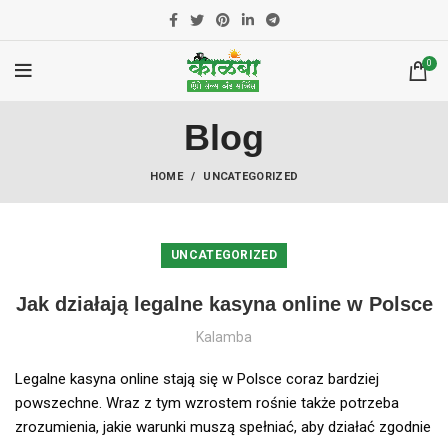
0
Blog
HOME
UNCATEGORIZED
UNCATEGORIZED
Jak działają legalne kasyna online w Polsce
Kalamba
Legalne kasyna online stają się w Polsce coraz bardziej
powszechne. Wraz z tym wzrostem rośnie także potrzeba
zrozumienia, jakie warunki muszą spełniać, aby działać zgodnie