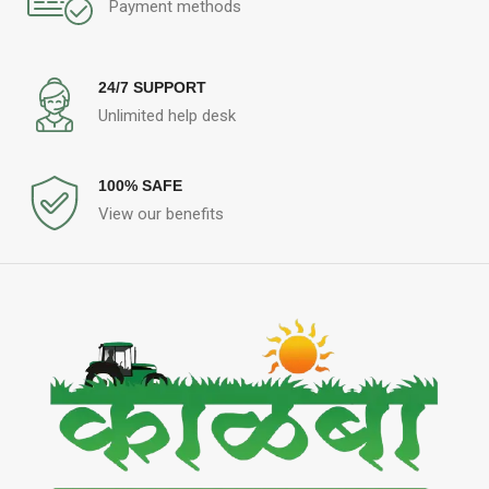
Payment methods
24/7 SUPPORT
Unlimited help desk
100% SAFE
View our benefits