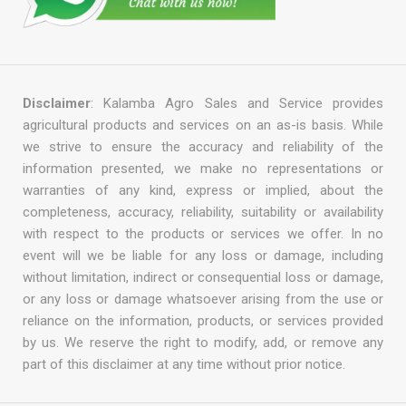
Disclaimer
: Kalamba Agro Sales and Service provides
agricultural products and services on an as-is basis. While
we strive to ensure the accuracy and reliability of the
information presented, we make no representations or
warranties of any kind, express or implied, about the
completeness, accuracy, reliability, suitability or availability
with respect to the products or services we offer. In no
event will we be liable for any loss or damage, including
without limitation, indirect or consequential loss or damage,
or any loss or damage whatsoever arising from the use or
reliance on the information, products, or services provided
by us. We reserve the right to modify, add, or remove any
part of this disclaimer at any time without prior notice.