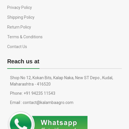
Privacy Policy
Shipping Policy
Return Policy
Terms & Conditions
Contact Us
Reach us at
Shop No 12, Kokan Bits, Kalap Naka, New ST Depo , Kudal,
Maharashtra - 416520
Phone: +91 94235 11543
Email : contact@kalambaagro.com