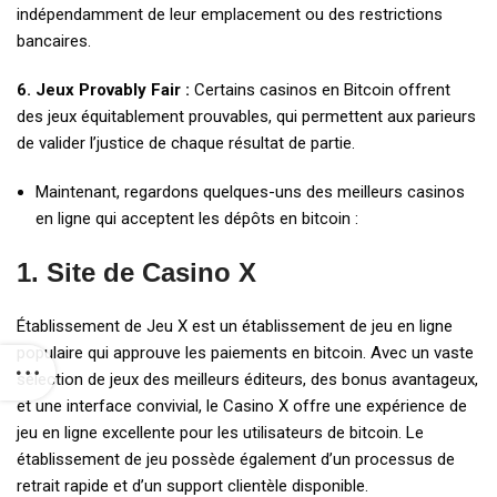
indépendamment de leur emplacement ou des restrictions
bancaires.
6. Jeux Provably Fair :
Certains casinos en Bitcoin offrent
des jeux équitablement prouvables, qui permettent aux parieurs
de valider l’justice de chaque résultat de partie.
Maintenant, regardons quelques-uns des meilleurs casinos
en ligne qui acceptent les dépôts en bitcoin :
1. Site de Casino X
Établissement de Jeu X est un établissement de jeu en ligne
populaire qui approuve les paiements en bitcoin. Avec un vaste
sélection de jeux des meilleurs éditeurs, des bonus avantageux,
et une interface convivial, le Casino X offre une expérience de
jeu en ligne excellente pour les utilisateurs de bitcoin. Le
établissement de jeu possède également d’un processus de
retrait rapide et d’un support clientèle disponible.