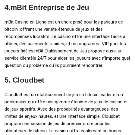
4.mBit Entreprise de Jeu
mBit Casino en Ligne est un choix prisé pour les parieurs de
bitcoin, offrant une variété étendue de jeux et des
récompenses lucratifs. Le casino offre une interface facile à
utiliser, des paiements rapides, et un programme VIP pour les
joueurs fidèles.mBit Établissement de Jeu propose aussi un
service clientèle 24/7 pour aider les joueurs avec n’importe quel
question ou problème qu’ils pourraient rencontrer.
5. Cloudbet
Cloudbet est un établissement de jeu en bitcoin leader et un
bookmaker qui offre une gamme étendue de jeux de casino et
de jeux sportifs. Avec des probabilités avantageuses, des
limites de enjeux hautes, et une interface simple, Cloudbet
propose une session de jeu de premier ordre pour les
utilisateurs de bitcoin. Le casino offre également un bonus