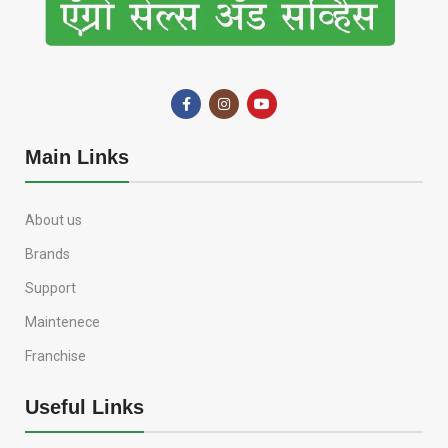
Main Links
About us
Brands
Support
Maintenece
Franchise
Useful Links