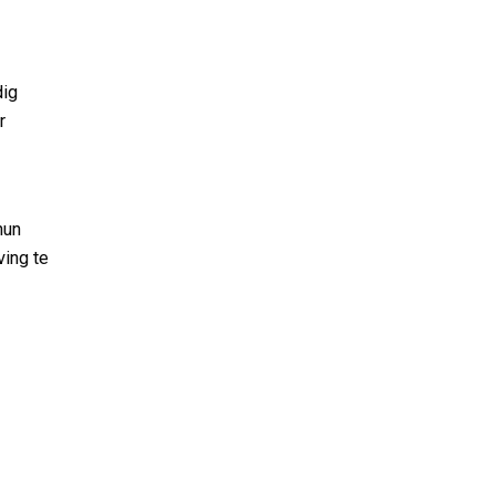
dig
r
hun
ving te