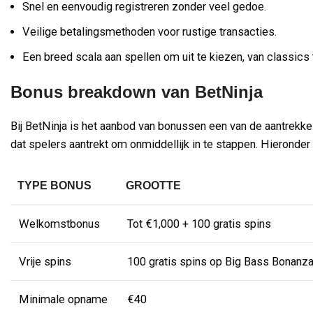
Snel en eenvoudig registreren zonder veel gedoe.
Veilige betalingsmethoden voor rustige transacties.
Een breed scala aan spellen om uit te kiezen, van classics 
Bonus breakdown van BetNinja
Bij BetNinja is het aanbod van bonussen een van de aantrekk
dat spelers aantrekt om onmiddellijk in te stappen. Hieronder
TYPE BONUS
GROOTTE
Welkomstbonus
Tot €1,000 + 100 gratis spins
Vrije spins
100 gratis spins op Big Bass Bonanz
Minimale opname
€40