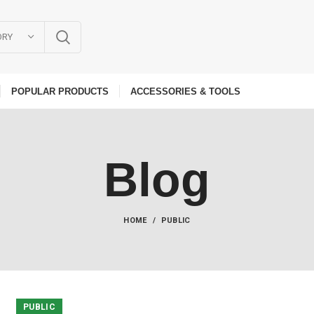
ORY
POPULAR PRODUCTS
ACCESSORIES & TOOLS
Blog
HOME
PUBLIC
PUBLIC