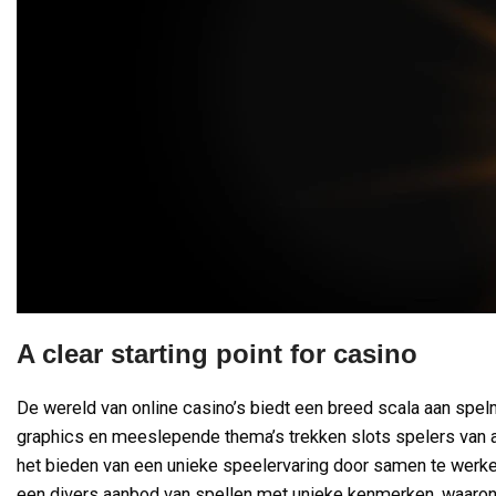
A clear starting point for casino
De wereld van online casino’s biedt een breed scala aan spelm
graphics en meeslepende thema’s trekken slots spelers van all
het bieden van een unieke speelervaring door samen te werken
een divers aanbod van spellen met unieke kenmerken, waarond