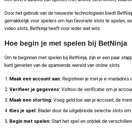
Door het gebruik van de nieuwste technologieën biedt BetNinj
gemakkelijk voor spelers om hun favoriete slots te spelen, wa
video slots, BetNinja heeft voor ieder wat wils.
Hoe begin je met spelen bij BetNinja
Om te beginnen met spelen bij BetNinja, zijn er een paar stap
kunt genieten van de spannende wereld van online slots.
Maak een account aan:
Registreer je met je e-mailadres o
Verifieer je gegevens:
Voltooi de verificatie om je accoun
Maak een storting:
Voeg geld toe aan je account; de min
Kies je spel:
Blader door de uitgebreide selectie slots om j
Begin met spelen:
Start het spel en ontdek de verschille