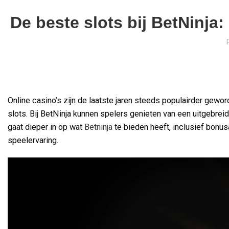
De beste slots bij BetNinja
Online casino’s zijn de laatste jaren steeds populairder gew
slots. Bij BetNinja kunnen spelers genieten van een uitgebreide
gaat dieper in op wat
Betninja
te bieden heeft, inclusief bonu
speelervaring.