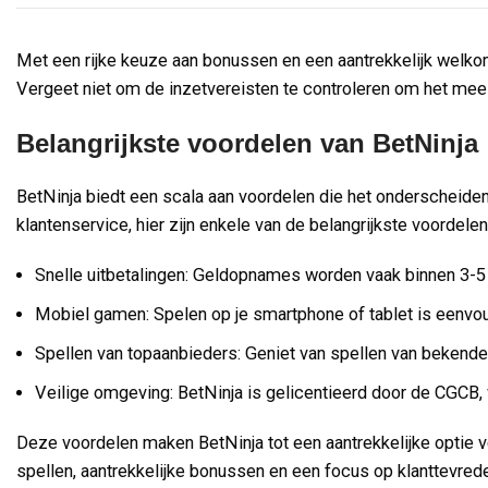
Met een rijke keuze aan bonussen en een aantrekkelijk welkom
Vergeet niet om de inzetvereisten te controleren om het meest
Belangrijkste voordelen van BetNinja
BetNinja biedt een scala aan voordelen die het onderscheiden 
klantenservice, hier zijn enkele van de belangrijkste voordelen
Snelle uitbetalingen: Geldopnames worden vaak binnen 3-5
Mobiel gamen: Spelen op je smartphone of tablet is eenvou
Spellen van topaanbieders: Geniet van spellen van bekende
Veilige omgeving: BetNinja is gelicentieerd door de CGCB, 
Deze voordelen maken BetNinja tot een aantrekkelijke optie 
spellen, aantrekkelijke bonussen en een focus op klanttevred