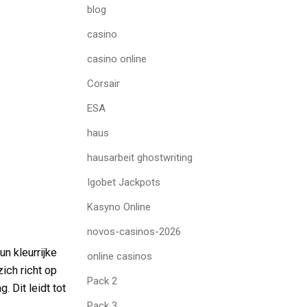
blog
casino
casino online
Corsair
ESA
haus
hausarbeit ghostwriting
Igobet Jackpots
Kasyno Online
novos-casinos-2026
n kleurrijke
online casinos
ich richt op
Pack 2
 Dit leidt tot
Pack 3