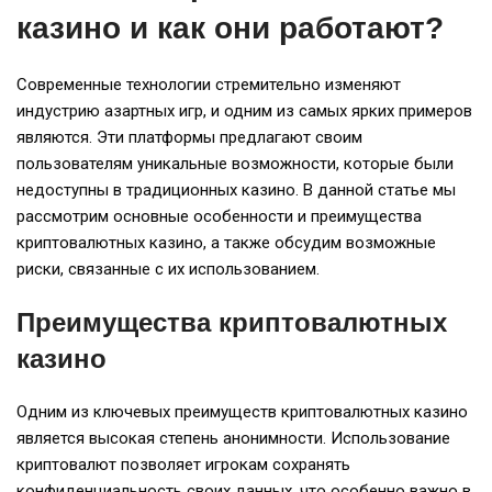
казино и как они работают?
Современные технологии стремительно изменяют
индустрию азартных игр, и одним из самых ярких примеров
являются. Эти платформы предлагают своим
пользователям уникальные возможности, которые были
недоступны в традиционных казино. В данной статье мы
рассмотрим основные особенности и преимущества
криптовалютных казино, а также обсудим возможные
риски, связанные с их использованием.
Преимущества криптовалютных
казино
Одним из ключевых преимуществ криптовалютных казино
является высокая степень анонимности. Использование
криптовалют позволяет игрокам сохранять
конфиденциальность своих данных, что особенно важно в