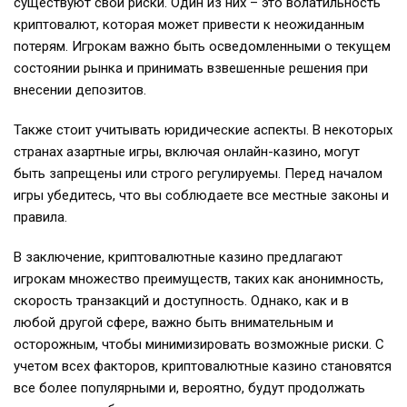
существуют свои риски. Один из них – это волатильность
криптовалют, которая может привести к неожиданным
потерям. Игрокам важно быть осведомленными о текущем
состоянии рынка и принимать взвешенные решения при
внесении депозитов.
Также стоит учитывать юридические аспекты. В некоторых
странах азартные игры, включая онлайн-казино, могут
быть запрещены или строго регулируемы. Перед началом
игры убедитесь, что вы соблюдаете все местные законы и
правила.
В заключение, криптовалютные казино предлагают
игрокам множество преимуществ, таких как анонимность,
скорость транзакций и доступность. Однако, как и в
любой другой сфере, важно быть внимательным и
осторожным, чтобы минимизировать возможные риски. С
учетом всех факторов, криптовалютные казино становятся
все более популярными и, вероятно, будут продолжать