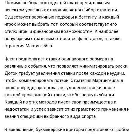
Помимо выбора подходящей платформы, важным
аспектом успешных ставок является выбор стратегии.
Существуют различные подходы к беттингу, и каждый
игрок может выбрать тот, который соответствует его
стилю игры и финансовым возможностям. К наиболее
популярным стратегиям относятся флэт, догон, а также
стратегия Мартингейла.
Флэт предполагает ставки одинакового размера на
различные события, что позволяет минимизировать риски.
Догон требует увеличения ставки после каждой неудачи,
чтобы компенсировать потери. Стратегия Мартингейла, в
свою очередь, предполагает удвоение ставки после
каждой проигрышной ставки, чтобы вернуть убытки.
Каждый из этих методов имеет свои преимущества и
недостатки, и успех зависит от их грамотного применения и
знания специфики выбранного вида спорта.
В заключение, букмекерские конторы представляют собой