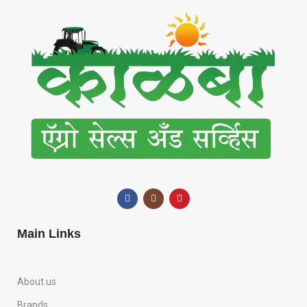
Main Links
About us
Brands