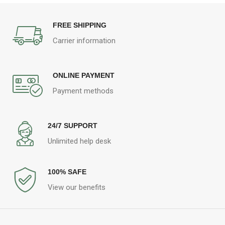
FREE SHIPPING
Carrier information
ONLINE PAYMENT
Payment methods
24/7 SUPPORT
Unlimited help desk
100% SAFE
View our benefits