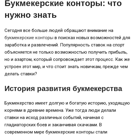
Букмекерские конторы: что
нужно знать
Сегодня все больше людей обращают внимание на
букмекерские конторы
в поисках новых возможностей для
заработка и развлечений. Популярность ставок на спорт
объясняется не только возможностью получить прибыль,
но и азартом, который сопровождает этот процесс. Как же
устроен этот мир, и что стоит знать новичкам, прежде чем
делать ставки?
История развития букмекерства
Букмекерство имеет долгую и богатую историю, уходящую
корнями в древние времена. Уже тогда люди делали
ставки на исход различных событий, начиная с
гладиаторских боев и заканчивая скачками. В
современном мире букмекерские конторы стали