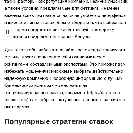
такие факторы, как репутация компании, наличие лицензии,
а также условия, предлагаемые для беттинга. Не менее
важным аспектом является наличие удобного интерфейса
и широкой линии ставок. Важно убедиться, что выбранная
платформа предоставляет качественную поддержку
клиентов и предлагает выгодные бонусы.
Для того чтобы избежать ошибок, рекомендуется изучить
отзывы других пользователей и ознакомиться с
рейтингами, составленными экспертами. Это поможет вам
избежать мошеннических схем и выбрать действительно
надежную компанию. Подробную информацию о лучших
букмекерских конторах можно найти на
специализированных сайтах, например,
https://davis-cup-
tennis.com/
, где собраны актуальные данные о различных
платформах.
Популярные стратегии ставок