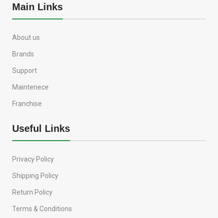
Main Links
About us
Brands
Support
Maintenece
Franchise
Useful Links
Privacy Policy
Shipping Policy
Return Policy
Terms & Conditions