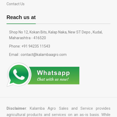
Contact Us
Reach us at
Shop No 12, Kokan Bits, Kalap Naka, New ST Depo , Kudal,
Maharashtra - 416520
Phone: +91 94235 11543
Email : contact@kalambaagro.com
Disclaimer
: Kalamba Agro Sales and Service provides
agricultural products and services on an as-is basis. While