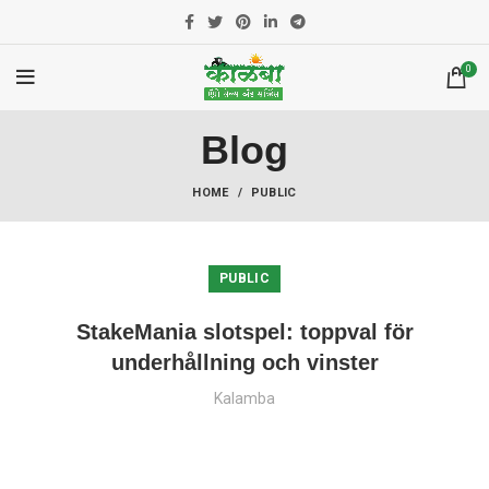
0
Blog
HOME
PUBLIC
PUBLIC
StakeMania slotspel: toppval för
underhållning och vinster
Kalamba