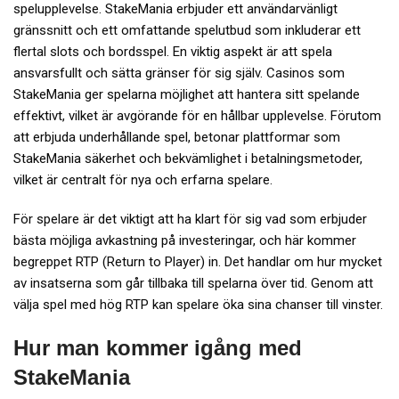
spelupplevelse. StakeMania erbjuder ett användarvänligt
gränssnitt och ett omfattande spelutbud som inkluderar ett
flertal slots och bordsspel. En viktig aspekt är att spela
ansvarsfullt och sätta gränser för sig själv. Casinos som
StakeMania ger spelarna möjlighet att hantera sitt spelande
effektivt, vilket är avgörande för en hållbar upplevelse. Förutom
att erbjuda underhållande spel, betonar plattformar som
StakeMania säkerhet och bekvämlighet i betalningsmetoder,
vilket är centralt för nya och erfarna spelare.
För spelare är det viktigt att ha klart för sig vad som erbjuder
bästa möjliga avkastning på investeringar, och här kommer
begreppet RTP (Return to Player) in. Det handlar om hur mycket
av insatserna som går tillbaka till spelarna över tid. Genom att
välja spel med hög RTP kan spelare öka sina chanser till vinster.
Hur man kommer igång med
StakeMania