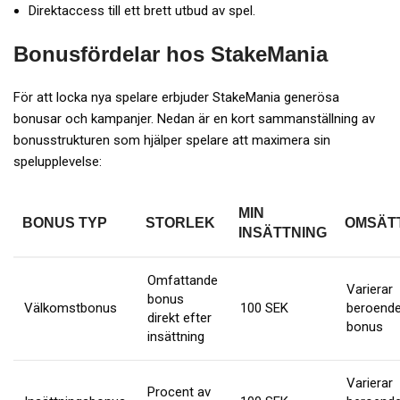
Direktaccess till ett brett utbud av spel.
Bonusfördelar hos StakeMania
För att locka nya spelare erbjuder StakeMania generösa
bonusar och kampanjer. Nedan är en kort sammanställning av
bonusstrukturen som hjälper spelare att maximera sin
spelupplevelse:
MIN
BONUS TYP
STORLEK
OMSÄT
INSÄTTNING
Omfattande
Varierar
bonus
Välkomstbonus
100 SEK
beroende
direkt efter
bonus
insättning
Varierar
Procent av