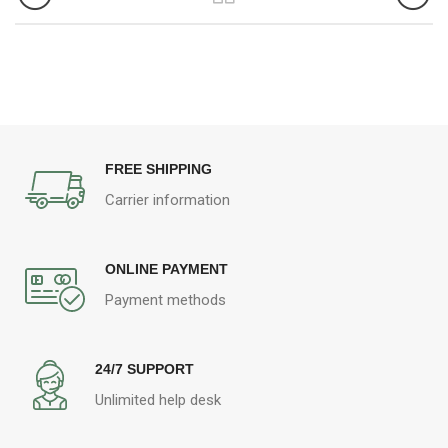
FREE SHIPPING
Carrier information
ONLINE PAYMENT
Payment methods
24/7 SUPPORT
Unlimited help desk