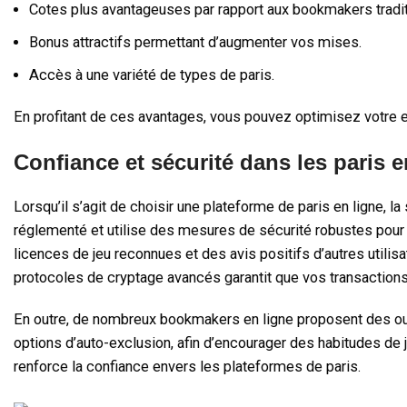
Cotes plus avantageuses par rapport aux bookmakers tradit
Bonus attractifs permettant d’augmenter vos mises.
Accès à une variété de types de paris.
En profitant de ces avantages, vous pouvez optimisez votre
Confiance et sécurité dans les paris e
Lorsqu’il s’agit de choisir une plateforme de paris en ligne, la
réglementé et utilise des mesures de sécurité robustes pour
licences de jeu reconnues et des avis positifs d’autres utilisate
protocoles de cryptage avancés garantit que vos transactions
En outre, de nombreux bookmakers en ligne proposent des out
options d’auto-exclusion, afin d’encourager des habitudes de 
renforce la confiance envers les plateformes de paris.