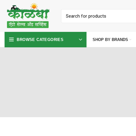
SHOP BY BRANDS
BROWSE CATEGORIES