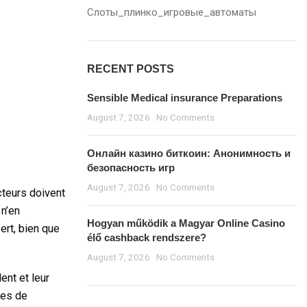
Слоты_плинко_игровые_автоматы
RECENT POSTS
Sensible Medical insurance Preparations
August 7, 2026
No Comments
Онлайн казино биткоин: Анонимность и
безопасность игр
August 7, 2026
No Comments
cteurs doivent
 n’en
Hogyan működik a Magyar Online Casino
ert, bien que
élő cashback rendszere?
August 7, 2026
No Comments
ent et leur
les de