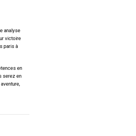
ne analyse
r victoire
s paris à
pétences en
us serez en
 aventure,