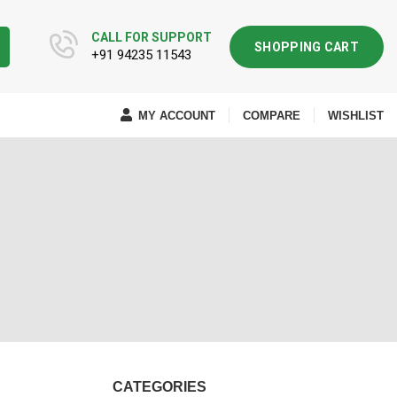
CALL FOR SUPPORT
SHOPPING CART
+91 94235 11543
MY ACCOUNT
COMPARE
WISHLIST
CATEGORIES