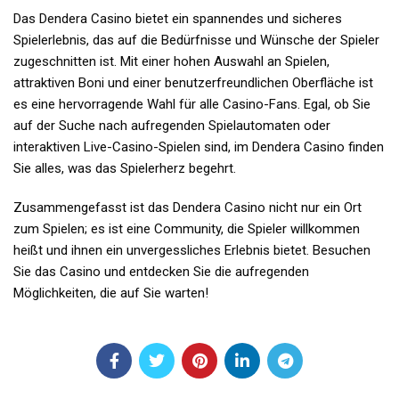
Das Dendera Casino bietet ein spannendes und sicheres
Spielerlebnis, das auf die Bedürfnisse und Wünsche der Spieler
zugeschnitten ist. Mit einer hohen Auswahl an Spielen,
attraktiven Boni und einer benutzerfreundlichen Oberfläche ist
es eine hervorragende Wahl für alle Casino-Fans. Egal, ob Sie
auf der Suche nach aufregenden Spielautomaten oder
interaktiven Live-Casino-Spielen sind, im Dendera Casino finden
Sie alles, was das Spielerherz begehrt.
Zusammengefasst ist das Dendera Casino nicht nur ein Ort
zum Spielen; es ist eine Community, die Spieler willkommen
heißt und ihnen ein unvergessliches Erlebnis bietet. Besuchen
Sie das Casino und entdecken Sie die aufregenden
Möglichkeiten, die auf Sie warten!