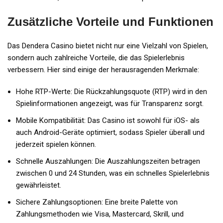
Zusätzliche Vorteile und Funktionen
Das Dendera Casino bietet nicht nur eine Vielzahl von Spielen,
sondern auch zahlreiche Vorteile, die das Spielerlebnis
verbessern. Hier sind einige der herausragenden Merkmale:
Hohe RTP-Werte: Die Rückzahlungsquote (RTP) wird in den
Spielinformationen angezeigt, was für Transparenz sorgt.
Mobile Kompatibilität: Das Casino ist sowohl für iOS- als
auch Android-Geräte optimiert, sodass Spieler überall und
jederzeit spielen können.
Schnelle Auszahlungen: Die Auszahlungszeiten betragen
zwischen 0 und 24 Stunden, was ein schnelles Spielerlebnis
gewährleistet.
Sichere Zahlungsoptionen: Eine breite Palette von
Zahlungsmethoden wie Visa, Mastercard, Skrill, und