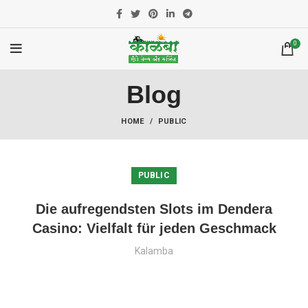
0
Blog
HOME
PUBLIC
PUBLIC
Die aufregendsten Slots im Dendera
Casino: Vielfalt für jeden Geschmack
Kalamba