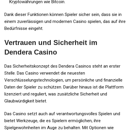
Kryptowährungen wie Bitcoin.
Dank dieser Funktionen können Spieler sicher sein, dass sie in
einem zuverlässigen und modernen Casino spielen, das auf ihre
Bedürfnisse eingeht.
Vertrauen und Sicherheit im
Dendera Casino
Das Sicherheitskonzept des Dendera Casinos steht an erster
Stelle. Das Casino verwendet die neuesten
Verschlüsselungstechnologien, um persönliche und finanzielle
Daten der Spieler zu schützen. Darüber hinaus ist die Plattform
lizenziert und reguliert, was zusätzliche Sicherheit und
Glaubwürdigkeit bietet.
Das Casino setzt auch auf verantwortungsvolles Spielen und
bietet Werkzeuge, die es Spielern ermöglichen, ihre
Spielgewohnheiten im Auge zu behalten. Mit Optionen wie