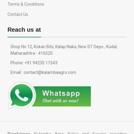
Terms & Conditions
Contact Us
Reach us at
Shop No 12, Kokan Bits, Kalap Naka, New ST Depo , Kudal,
Maharashtra - 416520
Phone: +91 94235 11543
Email : contact@kalambaagro.com
Disclaimer
: Kalamba Agro Sales and Service provides