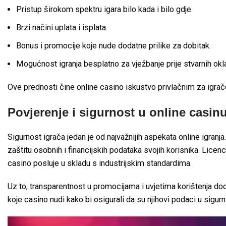
Pristup širokom spektru igara bilo kada i bilo gdje.
Brzi načini uplata i isplata.
Bonus i promocije koje nude dodatne prilike za dobitak.
Mogućnost igranja besplatno za vježbanje prije stvarnih okl
Ove prednosti čine online casino iskustvo privlačnim za igrače 
Povjerenje i sigurnost u online casin
Sigurnost igrača jedan je od najvažnijih aspekata online igra
zaštitu osobnih i financijskih podataka svojih korisnika. Licenc
casino posluje u skladu s industrijskim standardima.
Uz to, transparentnost u promocijama i uvjetima korištenja doda
koje casino nudi kako bi osigurali da su njihovi podaci u sigur