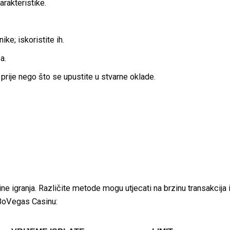
rakteristike.
e; iskoristite ih.
a.
 prije nego što se upustite u stvarne oklade.
line igranja. Različite metode mogu utjecati na brzinu transakcija 
u BoVegas Casinu: