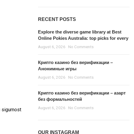
RECENT POSTS
Explore the diverse game library at Best
Online Pokies Australia: top picks for every
August 6, 2026
No Comments
Крипто казино без верификации –
Анонимные игры
August 6, 2026
No Comments
Крипто казино без верификации – азарт
без формальностей
August 6, 2026
No Comments
i sigurnost
OUR INSTAGRAM