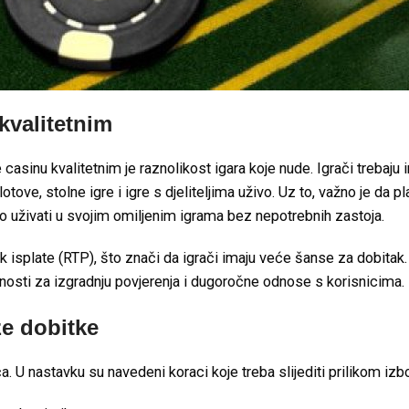
kvalitetnim
 casinu kvalitetnim je raznolikost igara koje nude. Igrači trebaju 
tove, stolne igre i igre s djeliteljima uživo. Uz to, važno je da p
ako uživati u svojim omiljenim igrama bez nepotrebnih zastoja.
k isplate (RTP), što znači da igrači imaju veće šanse za dobitak.
nosti za izgradnju povjerenja i dugoročne odnose s korisnicima.
ze dobitke
. U nastavku su navedeni koraci koje treba slijediti prilikom izbo