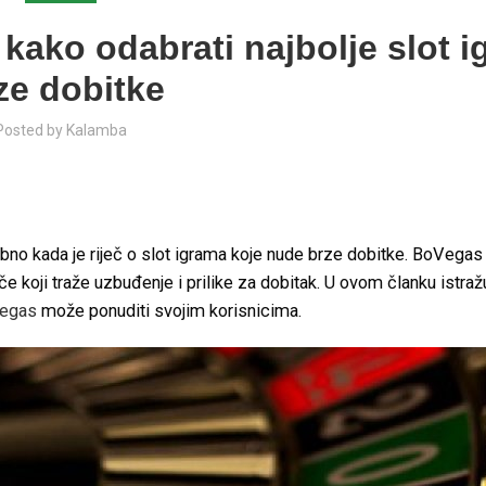
ako odabrati najbolje slot ig
ze dobitke
Posted by
Kalamba
bno kada je riječ o slot igrama koje nude brze dobitke. BoVegas
rače koji traže uzbuđenje i prilike za dobitak. U ovom članku istra
Vegas
može ponuditi svojim korisnicima.