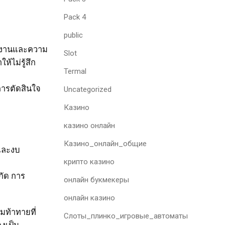
Pack 4
public
ช้งานและความ
Slot
้ไม่รู้สึก
Termal
บการตัดสินใจ
Uncategorized
Казино
казино онлайн
Казино_онлайн_общие
าและงบ
крипто казино
กัด การ
онлайн букмекеры
онлайн казино
มท้าทายที่
Слоты_плинко_игровые_автоматы