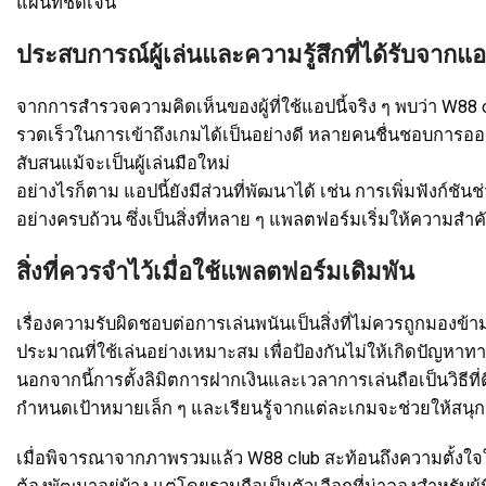
แผนที่ชัดเจน
ประสบการณ์ผู้เล่นและความรู้สึกที่ได้รับจากแ
จากการสำรวจความคิดเห็นของผู้ที่ใช้แอปนี้จริง ๆ พบว่า W
รวดเร็วในการเข้าถึงเกมได้เป็นอย่างดี หลายคนชื่นชอบการออก
สับสนแม้จะเป็นผู้เล่นมือใหม่
อย่างไรก็ตาม แอปนี้ยังมีส่วนที่พัฒนาได้ เช่น การเพิ่มฟังก์ช
อย่างครบถ้วน ซึ่งเป็นสิ่งที่หลาย ๆ แพลตฟอร์มเริ่มให้ความสำค
สิ่งที่ควรจำไว้เมื่อใช้แพลตฟอร์มเดิมพัน
เรื่องความรับผิดชอบต่อการเล่นพนันเป็นสิ่งที่ไม่ควรถูกมองข
ประมาณที่ใช้เล่นอย่างเหมาะสม เพื่อป้องกันไม่ให้เกิดปัญหา
นอกจากนี้การตั้งลิมิตการฝากเงินและเวลาการเล่นถือเป็นวิธีที
กำหนดเป้าหมายเล็ก ๆ และเรียนรู้จากแต่ละเกมจะช่วยให้สนุกก
เมื่อพิจารณาจากภาพรวมแล้ว W88 club สะท้อนถึงความตั้งใจใ