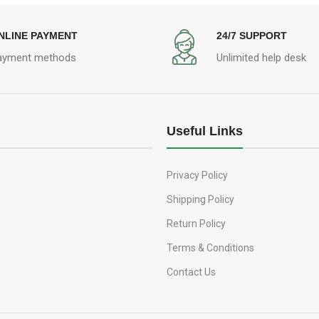
NLINE PAYMENT
24/7 SUPPORT
ayment methods
Unlimited help desk
Useful Links
Privacy Policy
Shipping Policy
Return Policy
Terms & Conditions
Contact Us