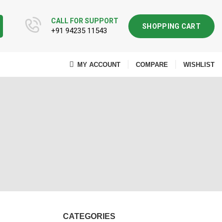
CALL FOR SUPPORT
SHOPPING CART
+91 94235 11543
MY ACCOUNT
COMPARE
WISHLIST
CATEGORIES