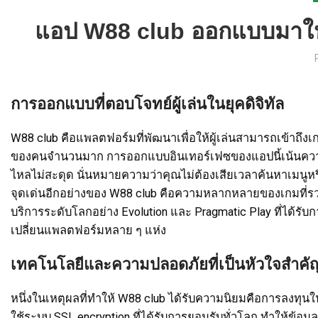
แอป W88 club ออกแบบมาให้
การออกแบบที่ตอบโจทย์ผู้เล่นในยุคดิจิทัล
W88 club คือแพลตฟอร์มที่พัฒนาเพื่อให้ผู้เล่นสามารถเข้าถึ
ของคนจำนวนมาก การออกแบบอินเทอร์เฟซของแอปนี้เน้นความเร
ไหลไม่สะดุด นั่นหมายความว่าคุณไม่ต้องเสียเวลาค้นหาเมนูหรือ
จุดเด่นอีกอย่างของ W88 club คือความหลากหลายของเกมที่รวมไว
บริการระดับโลกอย่าง Evolution และ Pragmatic Play ที่ได้รับก
เปลี่ยนแพลตฟอร์มหลาย ๆ แห่ง
เทคโนโลยีและความปลอดภัยที่เป็นหัวใจสำคั
หนึ่งในเหตุผลที่ทำให้ W88 club ได้รับความนิยมคือการลงทุ
ใช้ระบบ SSL encryption ที่ได้รับการยอมรับทั่วโลก ทำให้ข้อ