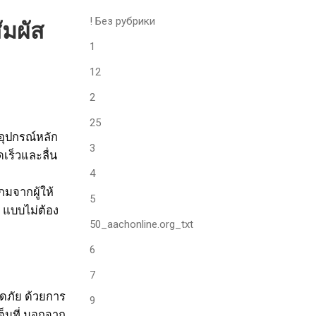
! Без рубрики
มผัส
1
12
2
25
อุปกรณ์หลัก
3
ร็วและลื่น
4
กมจากผู้ให้
5
ๆ แบบไม่ต้อง
50_aachonline.org_txt
6
7
ดภัย ด้วยการ
9
ต็มที่ นอกจาก