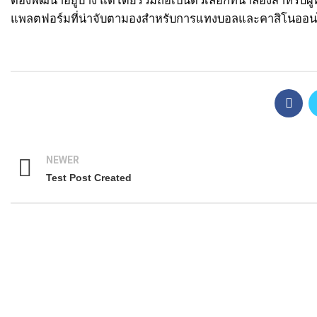
ต้องพัฒนาอยู่บ้าง แต่โดยรวมถือเป็นตัวเลือกที่น่าลองสำหรับผ
แพลตฟอร์มที่น่าจับตามองสำหรับการแทงบอลและคาสิโนออน
NEWER
Test Post Created