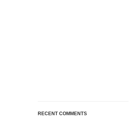
RECENT COMMENTS