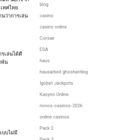
blog
ระเทศไทย
านว่าการเล่น
casino
casino online
Corsair
ESA
รเล่นได้ดี
haus
มพัน
hausarbeit ghostwriting
Igobet Jackpots
Kasyno Online
novos-casinos-2026
online casinos
Pack 2
แบบไม่มี
Pack 3