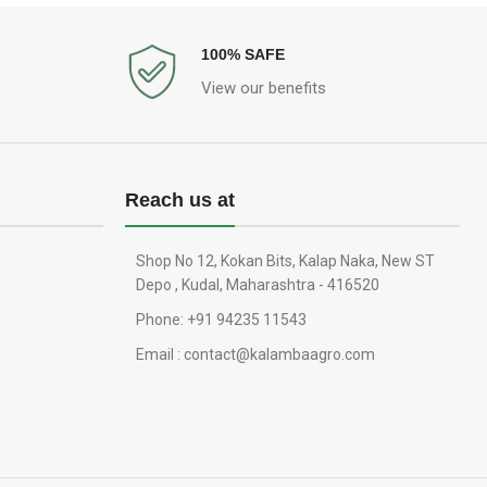
100% SAFE
View our benefits
Reach us at
Shop No 12, Kokan Bits, Kalap Naka, New ST
Depo , Kudal, Maharashtra - 416520
Phone: +91 94235 11543
Email : contact@kalambaagro.com