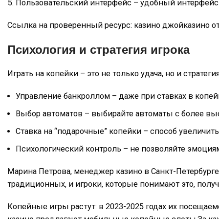
Пользовательский интерфейс – удобный интерфейс 
Ссылка на проверенный ресурс: казино джойказино о
Психология и стратегия игрока
Играть на копейки – это не только удача, но и стратегия
Управление банкроллом – даже при ставках в копе
Выбор автоматов – выбирайте автоматы с более вы
Ставка на “подарочные” копейки – способ увеличит
Психологический контроль – не позволяйте эмоциям
Марина Петрова, менеджер казино в Санкт-Петербурге,
традиционных, и игроки, которые понимают это, пол
Копейные игры растут: в 2023-2025 годах их посещае