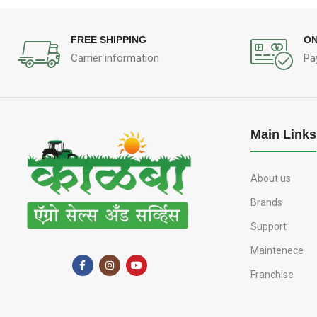
FREE SHIPPING
ON
Carrier information
Pa
Main Links
About us
Brands
Support
Maintenece
Franchise