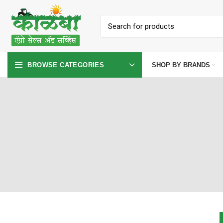
SHOP BY BRANDS
BROWSE CATEGORIES