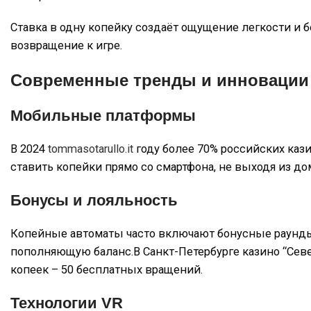
Ставка в одну копейку создаёт ощущение легкости и
возвращение к игре.
Современные тренды и инновации 
Мобильные платформы
В 2024
tommasotarullo.it
году более 70% российских ка
ставить копейки прямо со смартфона, не выходя из до
Бонусы и лояльность
Копейные автоматы часто включают бонусные раунды,
пополняющую баланс.В Санкт-Петербурге казино “Севе
копеек – 50 бесплатных вращений.
Технологии VR