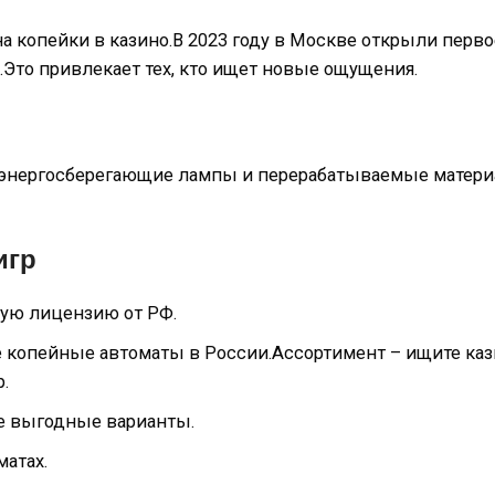
 копейки в казино.В 2023 году в Москве открыли перво
.Это привлекает тех, кто ищет новые ощущения.
ь энергосберегающие лампы и перерабатываемые матери
игр
щую лицензию от РФ.
 копейные автоматы в России.Ассортимент – ищите каз
.
е выгодные варианты.
атах.