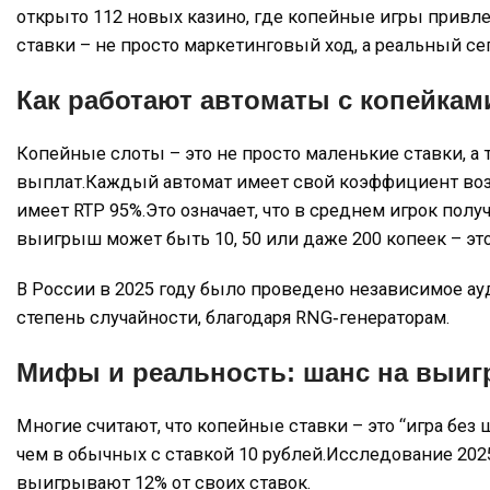
открыто 112 новых казино, где копейные игры привл
ставки – не просто маркетинговый ход, а реальный се
Как работают автоматы с копейкам
Копейные слоты – это не просто маленькие ставки, 
выплат.Каждый автомат имеет свой коэффициент возвр
имеет RTP 95%.Это означает, что в среднем игрок пол
выигрыш может быть 10, 50 или даже 200 копеек – эт
В России в 2025 году было проведено независимое а
степень случайности, благодаря RNG‑генераторам.
Мифы и реальность: шанс на выи
Многие считают, что копейные ставки – это “игра без
чем в обычных с ставкой 10 рублей.Исследование 2025
выигрывают 12% от своих ставок.