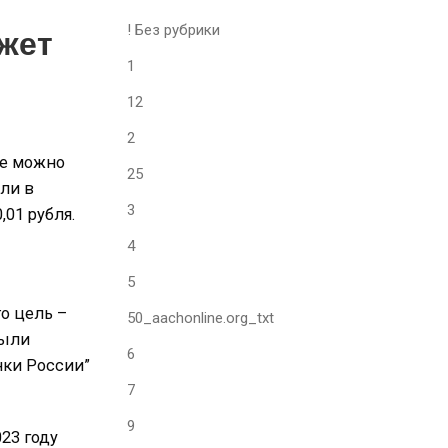
! Без рубрики
ожет
1
12
2
де можно
25
шли в
3
01 рубля.
4
5
о цель –
50_aachonline.org_txt
рыли
6
нки России”
7
9
023 году