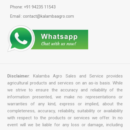
Phone: +91 94235 11543
Email : contact@kalambaagro.com
Disclaimer
: Kalamba Agro Sales and Service provides
agricultural products and services on an as-is basis. While
we strive to ensure the accuracy and reliability of the
information presented, we make no representations or
warranties of any kind, express or implied, about the
completeness, accuracy, reliability, suitability or availability
with respect to the products or services we offer. In no
event will we be liable for any loss or damage, including