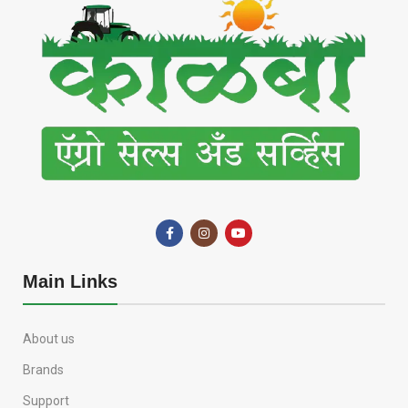
Main Links
About us
Brands
Support