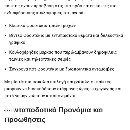
παίκτες έχουν πρόσβαση στις πιο πρόσφατες και τις πιο
ενδιαφέρουσες κυκλοφορίες στη αγορά.
Κλασικά φρουτάκια τριών τροχών
Βίντεο φρουτάκια με εντυπωσιακά θέματα και δελεαστικά
γραφικά
Κουλοχέρηδες μάρκας που περιλαμβάνουν δημοφιλείς
ταινίες και τηλεοπτικές σειρές
Σύγχρονα ποτ φρουτάκια με ζωοποιητικά ανταμοιβές
Με μία τέτοια ποικιλία επιλογή παιχνιδιών, οι παίκτες
μπορούν να διασκεδάσουν ατέρμονες ώρες ψυχαγωγίας και
ποτέ να μην νιώσουν καταπονημένοι.
2.Ανταποδοτικά Προνόμια και
Προωθήσεις