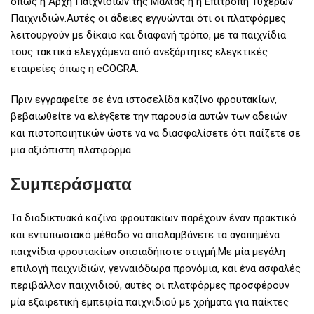
όπως η Αρχή Παιχνιδιών της Μάλτας ή η Επιτροπή Τυχερών
Παιχνιδιών.Αυτές οι άδειες εγγυώνται ότι οι πλατφόρμες
λειτουργούν με δίκαιο και διαφανή τρόπο, με τα παιχνίδια
τους τακτικά ελεγχόμενα από ανεξάρτητες ελεγκτικές
εταιρείες όπως η eCOGRA.
Πριν εγγραφείτε σε ένα ιστοσελίδα καζίνο φρουτακίων,
βεβαιωθείτε να ελέγξετε την παρουσία αυτών των αδειών
και πιστοποιητικών ώστε να να διασφαλίσετε ότι παίζετε σε
μια αξιόπιστη πλατφόρμα.
Συμπεράσματα
Τα διαδικτυακά καζίνο φρουτακίων παρέχουν έναν πρακτικό
και εντυπωσιακό μέθοδο να απολαμβάνετε τα αγαπημένα
παιχνίδια φρουτακίων οποιαδήποτε στιγμή.Με μία μεγάλη
επιλογή παιχνιδιών, γενναιόδωρα προνόμια, και ένα ασφαλές
περιβάλλον παιχνιδιού, αυτές οι πλατφόρμες προσφέρουν
μία εξαιρετική εμπειρία παιχνιδιού με χρήματα για παίκτες